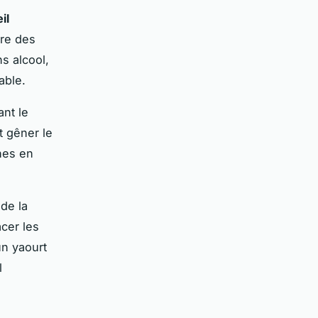
il
dre des
s alcool,
able.
ant le
t gêner le
ches en
 de la
cer les
un yaourt
l