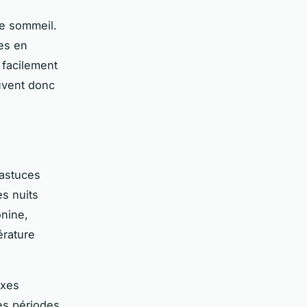
le sommeil.
hes en
 facilement
uvent donc
 astuces
s nuits
onine,
érature
ixes
les périodes