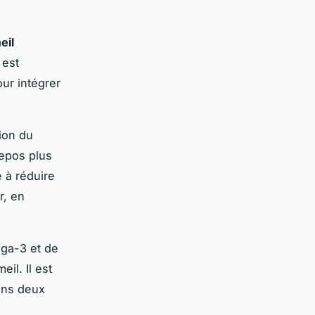
eil
est
our intégrer
tion du
repos plus
 à réduire
r, en
éga-3 et de
il. Il est
oins deux