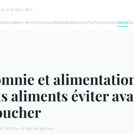
ve et le bien-être
eil
Actu
Bien-être
Grossesse
Maladie
Minceur
Professionnels
Santé
Se
mnie et alimentation
s aliments éviter av
oucher
ier 2025 — 5 min de lecture