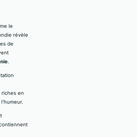
me le
ndie révèle
les de
vent
nie
.
tation
s
 riches en
 l’humeur.
t
 contiennent