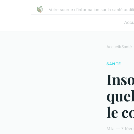
Votre source d'information sur la santé auditi
Accu
Accueil
›
Santé
SANTÉ
Inso
quel
le c
Mila — 7 févr