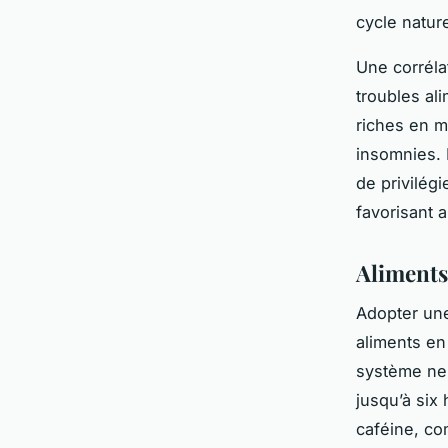
cycle natur
Une corréla
troubles al
riches en m
insomnies.
de privilég
favorisant 
Aliments 
Adopter u
aliments en
système ner
jusqu’à six
caféine, co