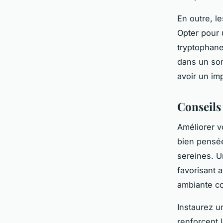
En outre, l
Opter pour 
tryptophane
dans un som
avoir un im
Conseils
Améliorer v
bien pensée
sereines. U
favorisant 
ambiante co
Instaurez un
renforcent 