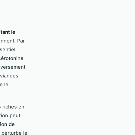
tant le
ennent. Par
sentiel,
sérotonine
nversement,
 viandes
e le
 riches en
tion peut
tion de
 perturbe le