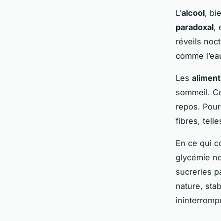
L’
alcool
, bi
paradoxal
,
réveils noc
comme l’eau
Les
aliment
sommeil. Ce
repos. Pour
fibres, tel
En ce qui 
glycémie no
sucreries p
nature, sta
ininterromp