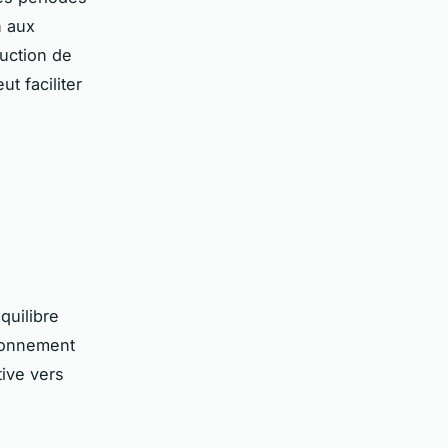
n aux
uction de
t faciliter
quilibre
ironnement
ive vers