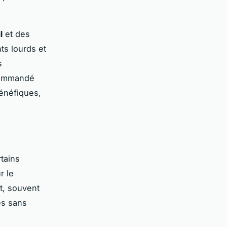
l
et des
ts lourds et
s
commandé
bénéfiques,
tains
r le
t, souvent
es sans