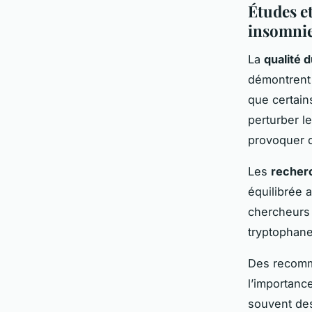
Études et
insomni
La
qualité 
démontrent
que certain
perturber l
provoquer d
Les
recherc
équilibrée 
chercheurs 
tryptophane
Des recomm
l’importanc
souvent des