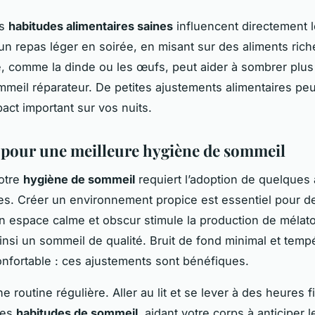
es
habitudes alimentaires saines
influencent directement 
un repas léger en soirée, en misant sur des aliments ric
, comme la dinde ou les œufs, peut aider à sombrer plus
meil réparateur. De petites ajustements alimentaires pe
pact important sur vos nuits.
 pour une meilleure hygiène de sommeil
otre
hygiène de sommeil
requiert l’adoption de quelques
s. Créer un environnement propice est essentiel pour de
n espace calme et obscur stimule la production de mélat
ainsi un sommeil de qualité. Bruit de fond minimal et temp
nfortable : ces ajustements sont bénéfiques.
e routine régulière. Aller au lit et se lever à des heures f
les
habitudes de sommeil
, aidant votre corps à anticiper 