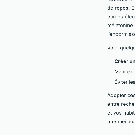
de repos. Év
écrans élec
mélatonine. 
l’endormis
Voici quel
Créer u
Mainteni
Éviter l
Adopter ce
entre reche
et vos habi
une meilleu