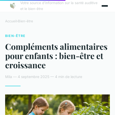
Votre source d'information sur la santé auditive
et le bien-être
Accueil
›
Bien-être
BIEN-ÊTRE
Compléments alimentaires
pour enfants : bien-être et
croissance
Mila — 4 septembre 2025 — 4 min de lecture