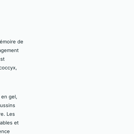
émoire de
lagement
st
 coccyx,
 en gel,
oussins
re. Les
ables et
ience