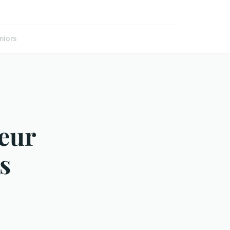
niors
leur
s