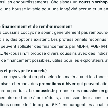
insi les engourdissements. Choisissez un
coussin ortho
c une housse lavable pour une longévité accrue et un en
e financement et de remboursement
s coussins coccyx ne soient généralement pas remboursé
ciale, des options existent. Les professionnels reconnus t
peuvent solliciter des financements par MDPH, AGEFIPH
ps://le-coussin.fr propose divers coussins avec des indica
 de financement possibles, utiles pour les explorateurs av
 et prix sur le marché
s coccyx varient en prix selon les matériaux et les foncti
miser, cherchez des
promotions d'hiver
qui peuvent att
breux produits.
Le-coussin.fr
propose des
coussins en g
moire de forme à prix réduits, accroissant leur accessibi
ptions comme le "deux pour 5%" encouragent les achats e