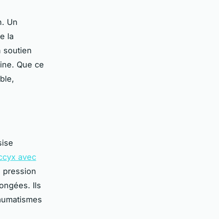
n. Un
e la
 soutien
aine. Que ce
ble,
sise
ccyx avec
a pression
ongées. Ils
raumatismes