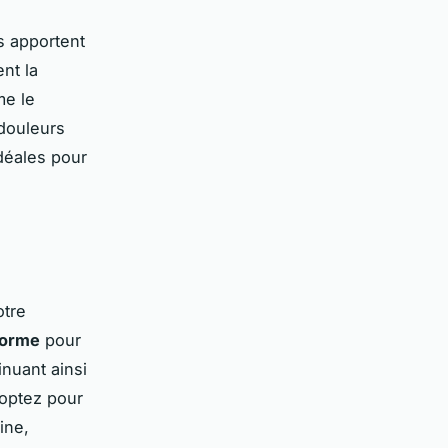
s apportent
nt la
me le
 douleurs
déales pour
otre
forme
pour
inuant ainsi
 optez pour
ine,