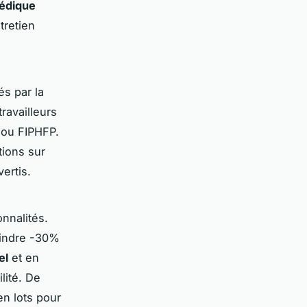
pédique
tretien
s par la
ravailleurs
 ou FIPHFP.
tions sur
ertis.
onnalités.
eindre -30%
el
et en
lité. De
n lots pour