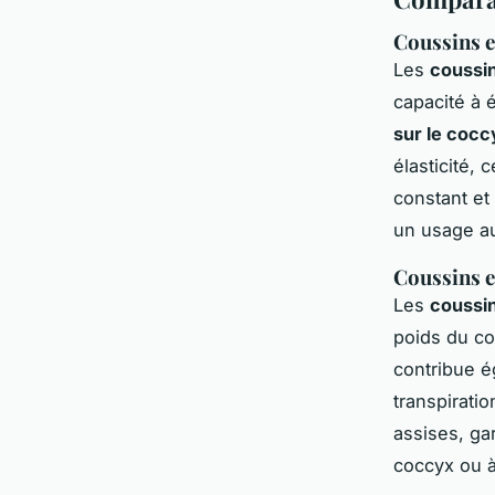
Coussins 
Les
coussi
capacité à 
sur le cocc
élasticité, 
constant et
un usage au
Coussins e
Les
coussin
poids du co
contribue é
transpiratio
assises, ga
coccyx ou à