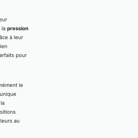
eur
 la
pression
âce à leur
tien
arfaits pour
rmément le
 unique
la
sitions
uleurs au