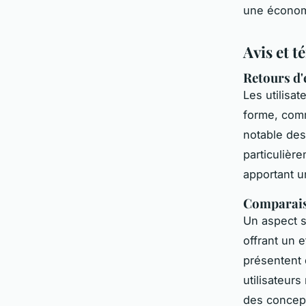
une économ
Avis et t
Retours d'e
Les utilisa
forme, comm
notable de
particulièr
apportant u
Comparaiso
Un aspect s
offrant un 
présentent
utilisateur
des concept