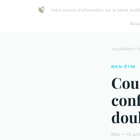
Votre source d'information sur la santé auditi
Accu
Accueil
›
Bien-ê
BIEN-ÊTRE
Cous
conf
dou
Mila — 15 avr