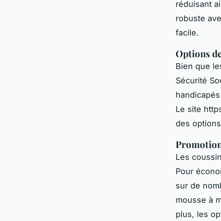
réduisant a
robuste ave
facile.
Options d
Bien que le
Sécurité So
handicapés 
Le site htt
des options
Promotions
Les coussin
Pour écono
sur de nom
mousse à mé
plus, les o