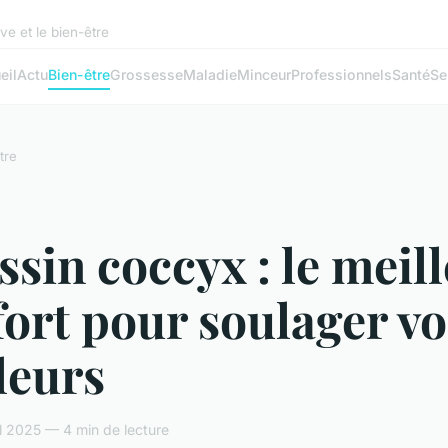
ve et le bien-être
eil
Actu
Bien-être
Grossesse
Maladie
Minceur
Professionnels
Santé
Se
tre
sin coccyx : le meil
ort pour soulager vo
leurs
il 2025 — 4 min de lecture