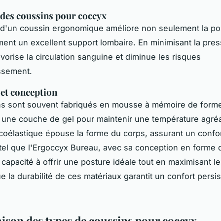
des coussins pour coccyx
on d'un coussin ergonomique améliore non seulement la po
ment un excellent support lombaire. En minimisant la pres
avorise la circulation sanguine et diminue les risques
ssement.
et conception
ns sont souvent fabriqués en mousse à mémoire de form
 une couche de gel pour maintenir une température agréa
oélastique épouse la forme du corps, assurant un confor
el que l'Ergoccyx Bureau, avec sa conception en forme 
 capacité à offrir une posture idéale tout en maximisant le
 la durabilité de ces matériaux garantit un confort persist
son des types de coussins pour coccyx