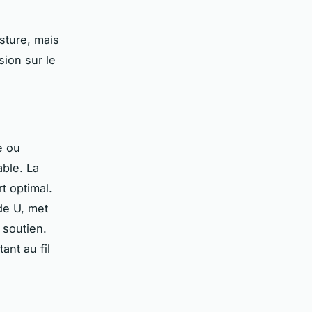
sture, mais
sion sur le
e ou
ble. La
t optimal.
de U, met
 soutien.
ant au fil