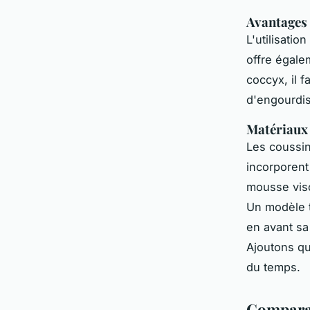
Avantages 
L'utilisati
offre égale
coccyx, il f
d'engourdi
Matériaux 
Les coussi
incorporent
mousse visc
Un modèle t
en avant sa
Ajoutons que
du temps.
Comparai