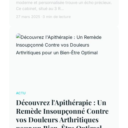
moderne et personnalisée trouve un écho précieux.
Ce cabinet, situé au 3 R...
27 mars 2025
3 min de lecture
ACTU
Découvrez l'Apithérapie : Un
Remède Insoupçonné Contre
vos Douleurs Arthritiques
pour un Bien-Être Optimal