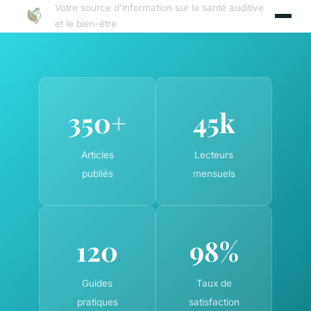
Votre source d'information sur la santé auditive
et le bien-être
350+
45k
Articles
Lecteurs
publiés
mensuels
120
98%
Guides
Taux de
pratiques
satisfaction