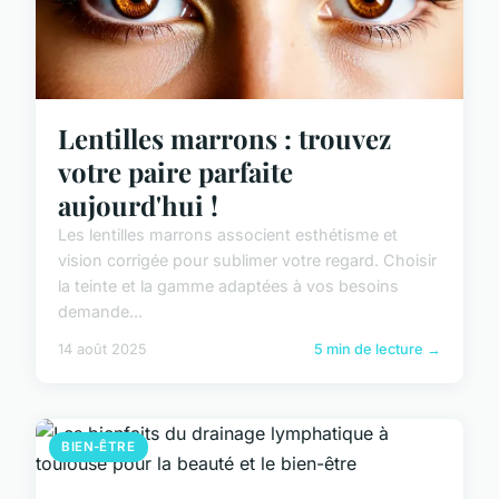
Lentilles marrons : trouvez
votre paire parfaite
aujourd'hui !
Les lentilles marrons associent esthétisme et
vision corrigée pour sublimer votre regard. Choisir
la teinte et la gamme adaptées à vos besoins
demande...
14 août 2025
5 min de lecture →
BIEN-ÊTRE