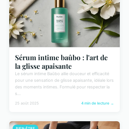
Sérum intime baûbo : l'art de
la glisse apaisante
Le sérum intime Baûbo allie douceur et efficacité
pour une sensation de glisse apaisante, idéale lors
des moments intimes. Formulé pour respecter la
s...
25 août 2025
4 min de lecture →
BIEN-ÊTRE